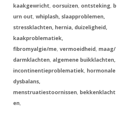
kaakgewricht
,
oorsuizen
,
ontsteking
,
b
urn out
,
whiplash, slaapproblemen,
stressklachten, hernia, duizeligheid,
kaakproblematiek,
fibromyalgie/me
,
vermoeidheid
,
maag/
darmklachten
,
algemene buikklachten,
incontinentieproblematiek
,
hormonale
dysbalans,
menstruatiestoornissen
,
bekkenklacht
en
,